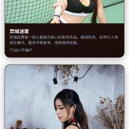
焚城迷雾
焚城迷雾是一部以喜剧为核心的影视作品，围绕危机、反转与人物
成长展开，整体节奏紧凑，值得推荐观看。
2017
国产