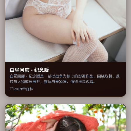
白昼回廊·纪念版
白昼回廊·纪念版是一部以战争为核心的影视作品，围绕危机、反
转与人物成长展开，整体节奏紧凑，值得推荐观看。
2019
日韩