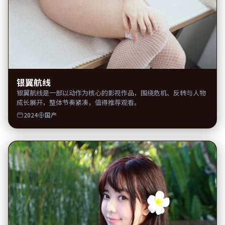
银翼航线
银翼航线是一部以动作为核心的影视作品，围绕危机、反转与人物
成长展开，整体节奏紧凑，值得推荐观看。
2024
国产