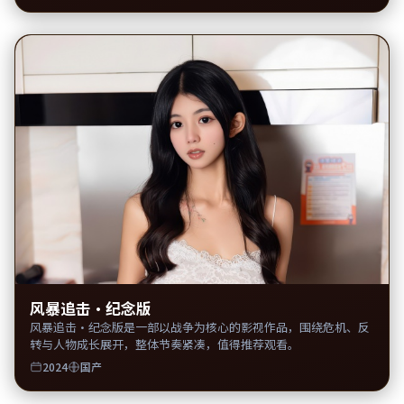
风暴追击·纪念版
风暴追击·纪念版是一部以战争为核心的影视作品，围绕危机、反
转与人物成长展开，整体节奏紧凑，值得推荐观看。
2024
国产