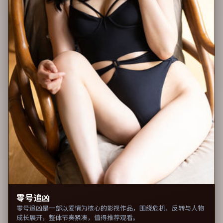
零号追凶
零号追凶是一部以爱情为核心的影视作品，围绕危机、反转与人物
成长展开，整体节奏紧凑，值得推荐观看。