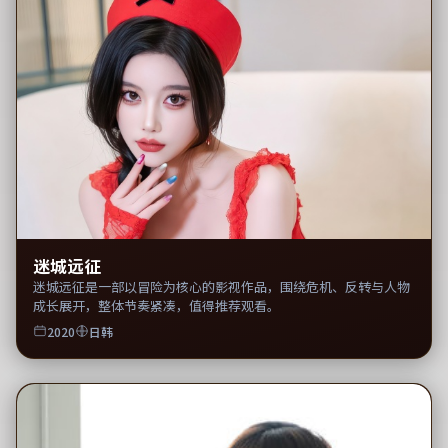
迷城远征
迷城远征是一部以冒险为核心的影视作品，围绕危机、反转与人物
成长展开，整体节奏紧凑，值得推荐观看。
2020
日韩