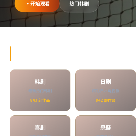
开始观看
热门韩剧
热门分类
韩剧
日剧
最新热门韩剧
精彩日本电视剧
843
部作品
842
部作品
喜剧
悬疑