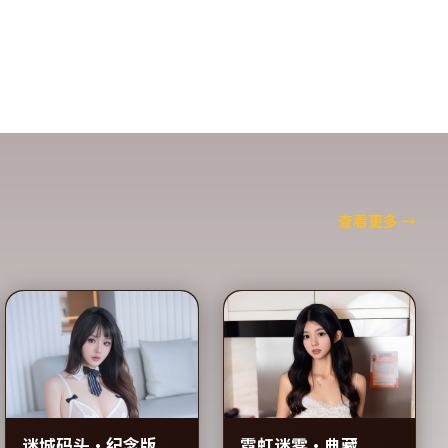
查看更多
→
迷城码头·纪念版
霓虹迷雾·典藏