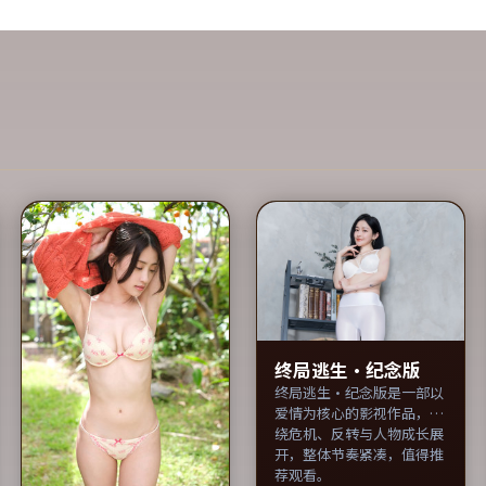
终局逃生·纪念版
终局逃生·纪念版是一部以
爱情为核心的影视作品，围
绕危机、反转与人物成长展
开，整体节奏紧凑，值得推
荐观看。