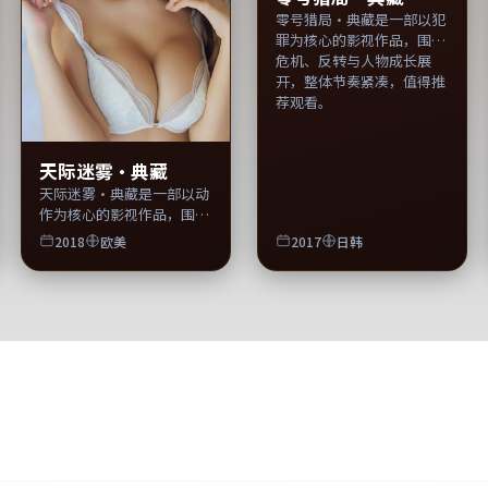
零号猎局·典藏是一部以犯
罪为核心的影视作品，围绕
危机、反转与人物成长展
开，整体节奏紧凑，值得推
荐观看。
天际迷雾·典藏
天际迷雾·典藏是一部以动
作为核心的影视作品，围绕
危机、反转与人物成长展
2018
欧美
2017
日韩
开，整体节奏紧凑，值得推
荐观看。