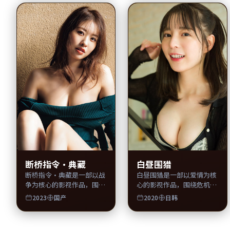
断桥指令·典藏
白昼围猎
断桥指令·典藏是一部以战
白昼围猎是一部以爱情为核
争为核心的影视作品，围绕
心的影视作品，围绕危机、
危机、反转与人物成长展
反转与人物成长展开，整体
2023
国产
2020
日韩
开，整体节奏紧凑，值得推
节奏紧凑，值得推荐观看。
荐观看。