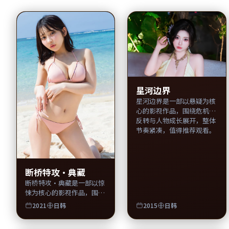
星河边界
星河边界是一部以悬疑为核
心的影视作品，围绕危机、
反转与人物成长展开，整体
节奏紧凑，值得推荐观看。
断桥特攻·典藏
断桥特攻·典藏是一部以惊
悚为核心的影视作品，围绕
危机、反转与人物成长展
2021
日韩
2015
日韩
开，整体节奏紧凑，值得推
荐观看。