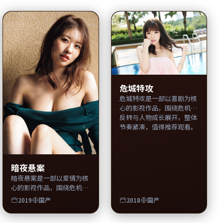
危城特攻
危城特攻是一部以喜剧为核
心的影视作品，围绕危机、
反转与人物成长展开，整体
节奏紧凑，值得推荐观看。
暗夜悬案
暗夜悬案是一部以爱情为核
心的影视作品，围绕危机、
反转与人物成长展开，整体
2019
国产
2018
国产
节奏紧凑，值得推荐观看。