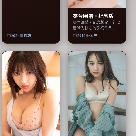
零号围猎·纪念版
零号围猎·纪念版是一部以
冒险为核心的影视作品，围
绕危机、反转与人物成长展
2024
日韩
2019
国产
开，整体节奏紧凑，值得推
荐观看。